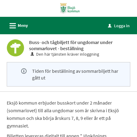
Välkommen
till
självservice
L
Meny
Logga in
u
-
Eksjö
Buss- och tågbiljett för ungdomar under
kommun
sommarlovet - beställning
Den här tjänsten kräver inloggning
Tiden för beställning av sommarbiljett har
gått ut
Eksjö kommun erbjuder busskort under 2 månader
(sommarlovet) till alla ungdomar som är skrivna i Eksjö
kommun och ska börja årskurs 7, 8, 9 eller år ett på
gymnasiet.
Biljetten levereras digitalt till appen "Jönköpings