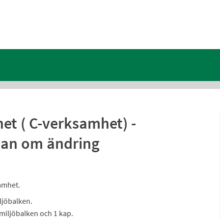
het ( C-verksamhet) -
an om ändring
amhet.
ljöbalken.
miljöbalken och 1 kap.