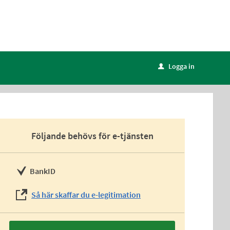
Logga in
u
Följande behövs för e-tjänsten
BankID
Så här skaffar du e-legitimation