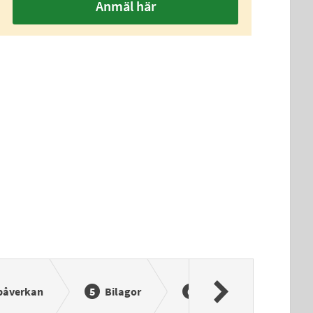
Anmäl här
påverkan
Bilagor
Kontaktuppgifter