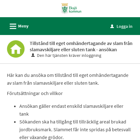
Välkommen
till
självservice
L
Meny
Logga in
u
-
Eksjö
Tillstånd till eget omhändertagande av slam från
kommun
slamavskiljare eller sluten tank - ansökan
Den här tjänsten kräver inloggning
Här kan du ansöka om tillstånd till eget omhändertagande
av slam från slamavskiljare eller sluten tank.
Förutsättningar och villkor
Ansökan gäller endast enskild slamavskiljare eller
tank
Sökanden ska ha tillgång till tillräcklig areal brukad
jordbruksmark. Slammet får inte spridas på betesvall
eller växande grödor.