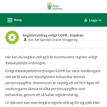
Välkommen
till
självservice
L
Meny
Logga in
u
-
Eksjö
Registerutdrag enligt GDPR - begäran
kommun
Den här tjänsten kräver inloggning
Här kan du begära utdrag från kommunens register enligt
dataskyddsförordningen.
Enligt dataskyddsförordningen GDPR har varje medborgare
rätt att få veta om myndigheten behandlar dennes
personuppgifter. Kommunen är skyldig att vid förfrågan till
medborgaren lämna ut vilka personuppgifter som
behandlas, genom ett så kallat registerutdrag.
I e-tjänsten kan man begära registerutdrag för sig själv eller