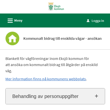
Välkommen
till
självservice
L
Meny
Logga in
u
-
Eksjö
kommun
Kommunalt bidrag till enskilda vägar - ansökan
Blankett för vägföreningar inom Eksjö kommun för
att ansöka om kommunalt bidrag till åtgärder på enskild
väg.
Mer information finns på kommunens webbplats
.
Behandling av personuppgifter