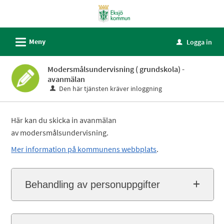
Välkommen
till
självservice
L
Meny
Logga in
u
-
Eksjö
Modersmålsundervisning ( grundskola) -
kommun
avanmälan
Den här tjänsten kräver inloggning
Här kan du skicka in avanmälan
av modersmålsundervisning.
Mer information på kommunens webbplats
.
Behandling av personuppgifter