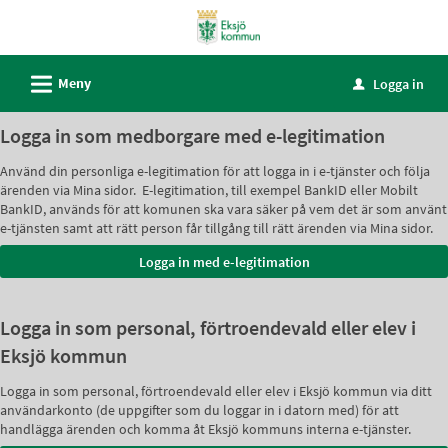
Välkommen
till
självservice
L
Meny
Logga in
u
-
Eksjö
Logga in som medborgare med e-legitimation
kommun
Använd din personliga e-legitimation för att logga in i e-tjänster och följa
ärenden via Mina sidor. E-legitimation, till exempel BankID eller Mobilt
BankID, används för att komunen ska vara säker på vem det är som använt
e-tjänsten samt att rätt person får tillgång till rätt ärenden via Mina sidor.
Logga in som personal, förtroendevald eller elev i
Eksjö kommun
Logga in som personal, förtroendevald eller elev i Eksjö kommun via ditt
användarkonto (de uppgifter som du loggar in i datorn med) för att
handlägga ärenden och komma åt Eksjö kommuns interna e-tjänster.