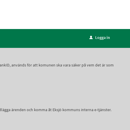
Logga in
u
lt BankID, används för att komunen ska vara säker på vem det är som
andlägga ärenden och komma åt Eksjö kommuns interna e-tjänster.