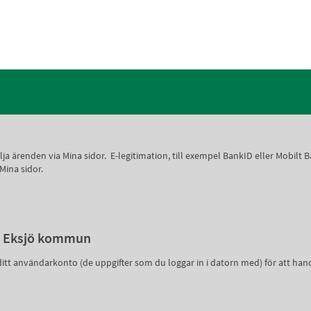
 följa ärenden via Mina sidor. E-legitimation, till exempel BankID eller Mobi
 Mina sidor.
v i Eksjö kommun
ditt användarkonto (de uppgifter som du loggar in i datorn med) för att h